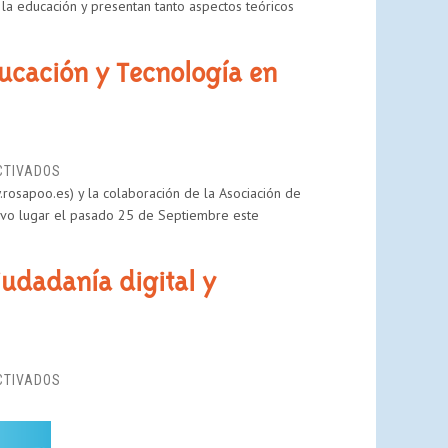
 la educación y presentan tanto aspectos teóricos
ducación y Tecnología en
EN
CTIVADOS
.rosapoo.es) y la colaboración de la Asociación de
PANTALLASAMIGAS
vo lugar el pasado 25 de Septiembre este
EN
EL
1ER
iudadanía digital y
ENCUENTRO
EDUCACIÓN
Y
TECNOLOGÍA
EN
EN
CTIVADOS
ENTORNOS
NETIQUETA
RURALES
JOVEN
PARA