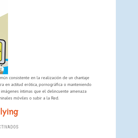
PRÁCTICAS
ARRIESGADAS
Y
FALLOS
DE
SEGURIDAD
AL
SERVICIO
DEL
DELITO
ún consistente en la realización de un chantaje
ra en actitud erótica, pornográfica o manteniendo
son imágenes íntimas que el delincuente amenaza
inales móviles o subir a la Red.
lying
EN
CTIVADOS
DECÁLOGO