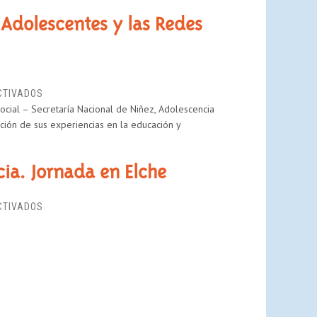
 Adolescentes y las Redes
EN
CTIVADOS
ocial – Secretaría Nacional de Niñez, Adolescencia
SEMINARIO
ción de sus experiencias en la educación y
INTERNACIONAL
“NIÑAS,
NIÑOS,
ia. Jornada en Elche
ADOLESCENTES
Y
LAS
EN
CTIVADOS
REDES
REDES
SOCIALES
SOCIALES,
EN
EDUCACIÓN
INTERNET”
Y
ADOLESCENCIA.
JORNADA
EN