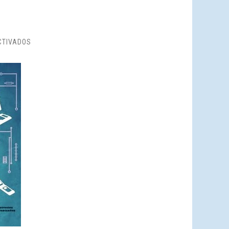
EN
CTIVADOS
XXIV
JORNADAS
PEDAGÓGICAS
DE
BARAKALDO.
COMPETENCIA,
IDENTIDAD
Y
SEGURIDAD
DIGITAL