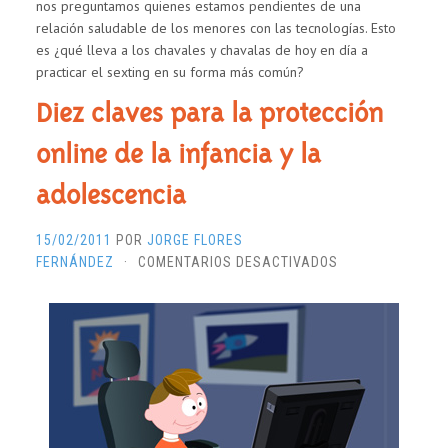
nos preguntamos quienes estamos pendientes de una
relación saludable de los menores con las tecnologías. Esto
es ¿qué lleva a los chavales y chavalas de hoy en día a
practicar el sexting en su forma más común?
Diez claves para la protección
online de la infancia y la
adolescencia
15/02/2011
POR
JORGE FLORES
EN
FERNÁNDEZ
·
COMENTARIOS DESACTIVADOS
DIEZ
CLAVES
PARA
LA
PROTECCIÓN
ONLINE
DE
LA