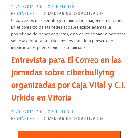
EN
10/10/2011
POR
JORGE FLORES
LA
EN
FERNÁNDEZ
·
COMENTARIOS DESACTIVADOS
RED,
Cada vez es más sencillo y común subir imágenes a Internet.
PRIVACIDAD
CON
En el contexto de las redes sociales existe además la
Y
LA
posibilidad de poner etiquetas, esto es, relacionar a personas
REDES
COLABORACIÓN
son esas fotografías. ¿Nos hemos parado a pensar qué
SOCIALES:
DE
implicaciones puede tener esta función?
ETIQUETAS
PANTALLASAMI
CON
Entrevista para El Correo en las
PROBLEMAS
jornadas sobre ciberbullying
organizadas por Caja Vital y C.I.
Urkide en Vitoria
28/09/2011
POR
JORGE FLORES
EN
FERNÁNDEZ
·
COMENTARIOS DESACTIVADOS
ENTREVISTA
PARA