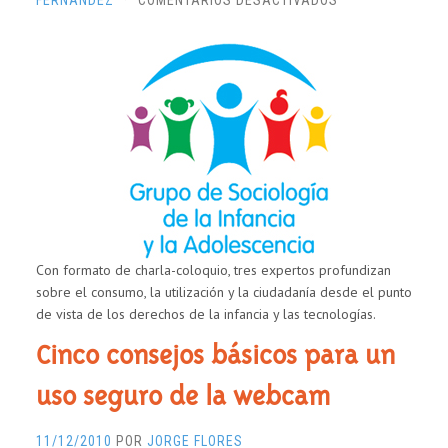
FERNÁNDEZ
·
COMENTARIOS DESACTIVADOS
NUEVAS
TECNOLOGÍAS
EN
LA
INFANCIA
Y
LA
ADOLESCENCIA.
JORNADA
«CON
EL
DEDO
Con formato de charla-coloquio, tres expertos profundizan
EN
sobre el consumo, la utilización y la ciudadanía desde el punto
LA
de vista de los derechos de la infancia y las tecnologías.
PANTALLA»
Cinco consejos básicos para un
uso seguro de la webcam
11/12/2010
POR
JORGE FLORES