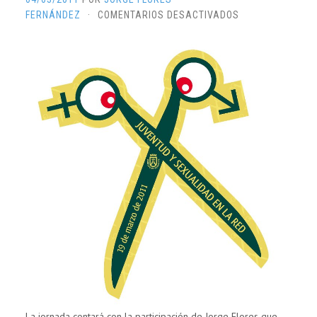
EN
FERNÁNDEZ
·
COMENTARIOS DESACTIVADOS
V
ENCUENTRO
SOBRE
JUVENTUD
Y
SEXUALIDAD
(TENERIFE):
LA
VIDA
SEXUAL
ONLINE
DE
NUESTROS
JÓVENES
La jornada contará con la participación de Jorge Flores que