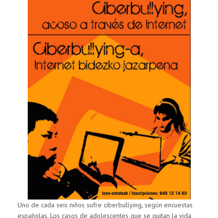
EL
CORREO
EN
LAS
JORNADAS
SOBRE
CIBERBULLYING
ORGANIZADAS
POR
CAJA
VITAL
Y
C.I.
URKIDE
EN
VITORIA
Uno de cada seis niños sufre ciberbullying, según encuestas
españolas. Los casos de adolescentes que se quitan la vida