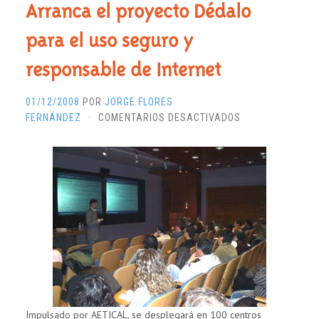
Arranca el proyecto Dédalo
para el uso seguro y
responsable de Internet
01/12/2008
POR
JORGE FLORES
EN
FERNÁNDEZ
·
COMENTARIOS DESACTIVADOS
ARRANCA
EL
PROYECTO
DÉDALO
PARA
EL
USO
SEGURO
Y
RESPONSABLE
DE
INTERNET
Impulsado por AETICAL, se desplegará en 100 centros