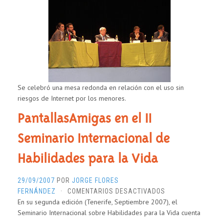
CELEBRA
Y
LA
MADRES
“II
PUEDEN
SEMANA
HACER
DE
LA
SEGURIDAD
INFORMÁTICA”
Se celebró una mesa redonda en relación con el uso sin
riesgos de Internet por los menores.
PantallasAmigas en el II
Seminario Internacional de
Habilidades para la Vida
29/09/2007
POR
JORGE FLORES
EN
FERNÁNDEZ
·
COMENTARIOS DESACTIVADOS
En su segunda edición (Tenerife, Septiembre 2007), el
PANTALLASAMI
Seminario Internacional sobre Habilidades para la Vida cuenta
EN