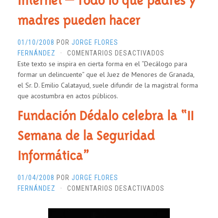
Internet – Todo lo que padres y
madres pueden hacer
01/10/2008
POR
JORGE FLORES
EN
FERNÁNDEZ
·
COMENTARIOS DESACTIVADOS
Este texto se inspira en cierta forma en el “Decálogo para
DECÁLOGO
formar un delincuente” que el Juez de Menores de Granada,
PARA
el Sr. D. Emilio Calatayud, suele difundir de la magistral forma
QUE
que acostumbra en actos públicos.
SU
HIJO
Fundación Dédalo celebra la “II
TENGA
PROBLEMAS
Semana de la Seguridad
RELACIONADOS
CON
Informática”
INTERNET
–
01/04/2008
POR
JORGE FLORES
TODO
EN
FERNÁNDEZ
·
COMENTARIOS DESACTIVADOS
LO
FUNDACIÓN
QUE
DÉDALO
PADRES