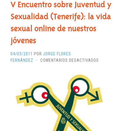
V Encuentro sobre Juventud y
Sexualidad (Tenerife): la vida
sexual online de nuestros
jóvenes
04/03/2011
POR
JORGE FLORES
EN
FERNÁNDEZ
·
COMENTARIOS DESACTIVADOS
V
ENCUENTRO
SOBRE
JUVENTUD
Y
SEXUALIDAD
(TENERIFE):
LA
VIDA
SEXUAL
ONLINE