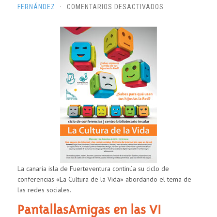
EN
FERNÁNDEZ
·
COMENTARIOS DESACTIVADOS
LA
CULTURA
DE
LA
VIDA
“USO
SEGURO
DE
INTERNET
Y
LAS
REDES
SOCIALES”
La canaria isla de Fuerteventura continúa su ciclo de
conferencias «La Cultura de la Vida» abordando el tema de
las redes sociales.
PantallasAmigas en las VI