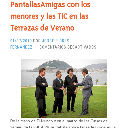
PantallasAmigas con los
menores y las TIC en las
Terrazas de Verano
01/07/2010
POR
JORGE FLORES
EN
FERNÁNDEZ
·
COMENTARIOS DESACTIVADOS
PANTALLASAMI
CON
LOS
MENORES
Y
LAS
TIC
EN
LAS
TERRAZAS
DE
De la mano de El Mundo y en el marco de los Cursos de
VERANO
Verano de la EHU-UPV se debate sobre las redes sociales, la