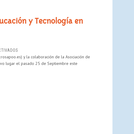
ducación y Tecnología en
EN
CTIVADOS
.rosapoo.es) y la colaboración de la Asociación de
PANTALLASAMIGAS
vo lugar el pasado 25 de Septiembre este
EN
EL
1ER
ENCUENTRO
EDUCACIÓN
Y
TECNOLOGÍA
EN
ENTORNOS
RURALES