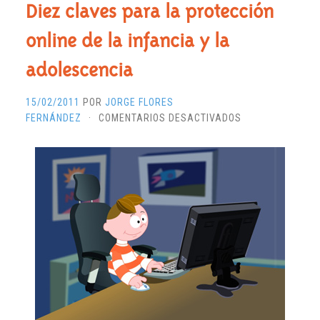
Diez claves para la protección
online de la infancia y la
adolescencia
15/02/2011
POR
JORGE FLORES
EN
FERNÁNDEZ
·
COMENTARIOS DESACTIVADOS
DIEZ
CLAVES
PARA
LA
PROTECCIÓN
ONLINE
DE
LA
INFANCIA
Y
LA
ADOLESCENCIA