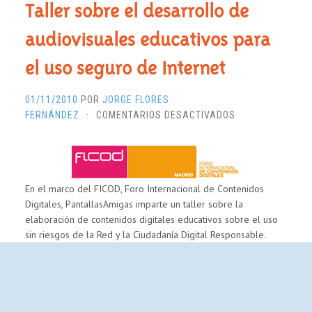
Taller sobre el desarrollo de
audiovisuales educativos para
el uso seguro de Internet
01/11/2010
POR
JORGE FLORES
EN
FERNÁNDEZ
·
COMENTARIOS DESACTIVADOS
TALLER
SOBRE
EL
DESARROLLO
En el marco del FICOD, Foro Internacional de Contenidos
DE
Digitales, PantallasAmigas imparte un taller sobre la
AUDIOVISUALES
elaboración de contenidos digitales educativos sobre el uso
EDUCATIVOS
sin riesgos de la Red y la Ciudadanía Digital Responsable.
PARA
EL
USO
SEGURO
DE