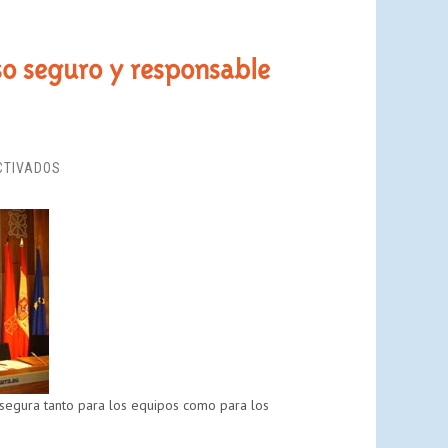
uso seguro y responsable
EN
CTIVADOS
DISFRUTALARED,
UN
PLAN
PILOTO
PARA
EL
USO
SEGURO
Y
RESPONSABLE
 segura tanto para los equipos como para los
DE
LAS