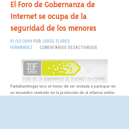
El Foro de Gobernanza de
Internet se ocupa de la
seguridad de los menores
01/02/2009
POR
JORGE FLORES
EN
FERNÁNDEZ
·
COMENTARIOS DESACTIVADOS
EL
FORO
DE
GOBERNANZA
DE
INTERNET
PantallasAmigas tuvo el honor de ser invitada a participar en
SE
un encuentro centrado en la protección de al infancia online.
OCUPA
DE
LA
SEGURIDAD
DE