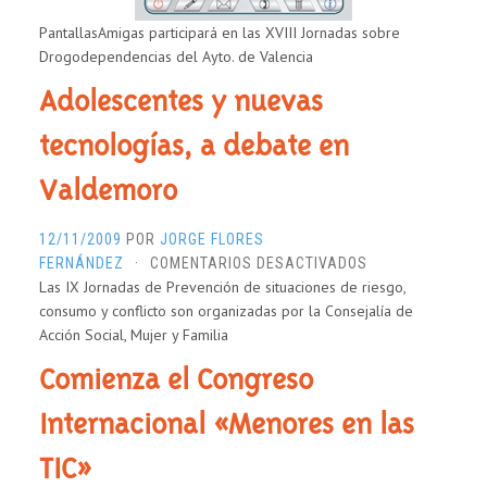
PantallasAmigas participará en las XVIII Jornadas sobre
Drogodependencias del Ayto. de Valencia
Adolescentes y nuevas
tecnologías, a debate en
Valdemoro
12/11/2009
POR
JORGE FLORES
EN
FERNÁNDEZ
·
COMENTARIOS DESACTIVADOS
Las IX Jornadas de Prevención de situaciones de riesgo,
ADOLESCENTES
consumo y conflicto son organizadas por la Consejalía de
Y
Acción Social, Mujer y Familia
NUEVAS
TECNOLOGÍAS,
Comienza el Congreso
A
DEBATE
Internacional «Menores en las
EN
VALDEMORO
TIC»