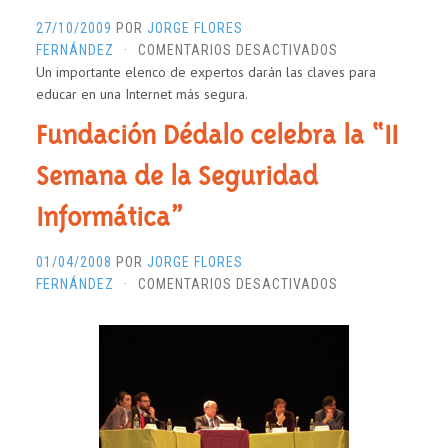
27/10/2009
POR
JORGE FLORES
EN
FERNÁNDEZ
·
COMENTARIOS DESACTIVADOS
Un importante elenco de expertos darán las claves para
COMIENZA
educar en una Internet más segura.
EL
CONGRESO
Fundación Dédalo celebra la “II
INTERNACIONAL
«MENORES
Semana de la Seguridad
EN
LAS
Informática”
TIC»
01/04/2008
POR
JORGE FLORES
EN
FERNÁNDEZ
·
COMENTARIOS DESACTIVADOS
FUNDACIÓN
DÉDALO
CELEBRA
LA
“II
SEMANA
DE