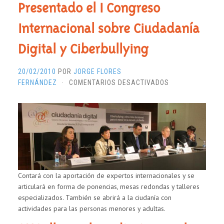
Presentado el I Congreso
Internacional sobre Ciudadanía
Digital y Ciberbullying
20/02/2010
POR
JORGE FLORES
EN
FERNÁNDEZ
·
COMENTARIOS DESACTIVADOS
PRESENTADO
EL
I
CONGRESO
INTERNACIONAL
SOBRE
CIUDADANÍA
DIGITAL
Contará con la aportación de expertos internacionales y se
Y
articulará en forma de ponencias, mesas redondas y talleres
CIBERBULLYING
especializados. También se abrirá a la ciudanía con
actividades para las personas menores y adultas.