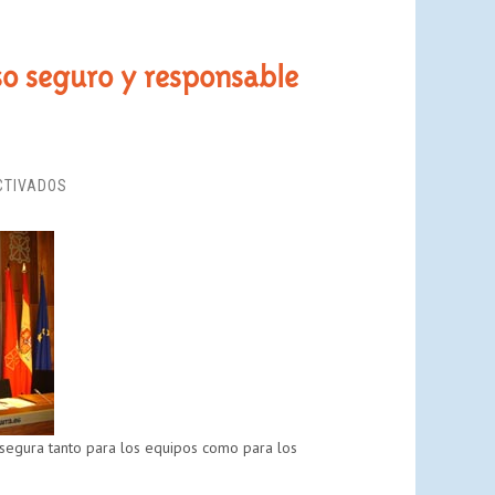
uso seguro y responsable
EN
CTIVADOS
DISFRUTALARED,
UN
PLAN
PILOTO
PARA
EL
USO
SEGURO
Y
RESPONSABLE
 segura tanto para los equipos como para los
DE
LAS