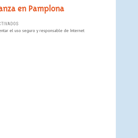
EDUCATIVA
vanza en Pamplona
NAVARRA
EN
CTIVADOS
entar el uso seguro y responsable de Internet
PANTALLASAMIGAS
CON
EL
MOVIMIENTO
AVANZA
EN
PAMPLONA