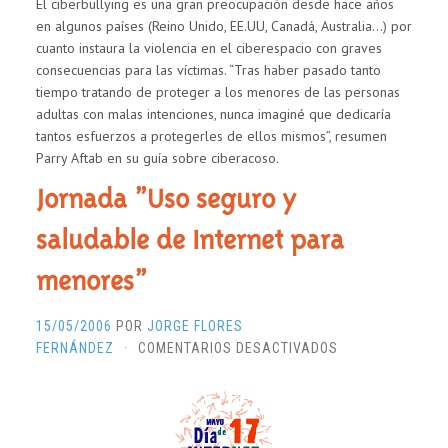
El ciberbullying es una gran preocupación desde hace años
CIBERBULLYING,
en algunos países (Reino Unido, EE.UU, Canadá, Australia…) por
ACOSO
cuanto instaura la violencia en el ciberespacio con graves
EN
consecuencias para las víctimas. “Tras haber pasado tanto
LA
tiempo tratando de proteger a los menores de las personas
PANTALLA
adultas con malas intenciones, nunca imaginé que dedicaría
tantos esfuerzos a protegerles de ellos mismos”, resumen
Parry Aftab en su guía sobre ciberacoso.
Jornada ”Uso seguro y
saludable de Internet para
menores”
15/05/2006
POR
JORGE FLORES
EN
FERNÁNDEZ
·
COMENTARIOS DESACTIVADOS
JORNADA
”USO
SEGURO
Y