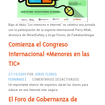
CIBERBULLYING,
A
DEBATE
ENTRE
LA
Bajo el título “Los menores e Internet” se celebra una jornada
COMUNIDAD
con la participación de la experta internacional Parry Aftab,
EDUCATIVA
directora de WiredSafety, y Jorge Flores, de PantallasAmigas
NAVARRA
Comienza el Congreso
Internacional «Menores en las
TIC»
27/10/2009
POR
JORGE FLORES
EN
FERNÁNDEZ
·
COMENTARIOS DESACTIVADOS
Un importante elenco de expertos darán las claves para
COMIENZA
educar en una Internet más segura.
EL
CONGRESO
El Foro de Gobernanza de
INTERNACIONAL