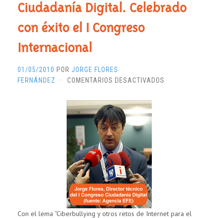
Ciudadanía Digital. Celebrado
con éxito el I Congreso
Internacional
01/05/2010
POR
JORGE FLORES
EN
FERNÁNDEZ
·
COMENTARIOS DESACTIVADOS
CIUDADANÍA
DIGITAL.
CELEBRADO
CON
ÉXITO
EL
I
CONGRESO
INTERNACIONAL
Con el lema “Ciberbullying y otros retos de Internet para el