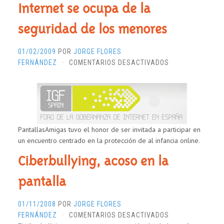
«MENORES
Internet se ocupa de la
EN
LAS
seguridad de los menores
TIC»
01/02/2009
POR
JORGE FLORES
EN
FERNÁNDEZ
·
COMENTARIOS DESACTIVADOS
EL
FORO
DE
GOBERNANZA
DE
INTERNET
PantallasAmigas tuvo el honor de ser invitada a participar en
SE
un encuentro centrado en la protección de al infancia online.
OCUPA
Ciberbullying, acoso en la
DE
LA
pantalla
SEGURIDAD
DE
01/11/2008
POR
JORGE FLORES
LOS
EN
FERNÁNDEZ
·
COMENTARIOS DESACTIVADOS
MENORES