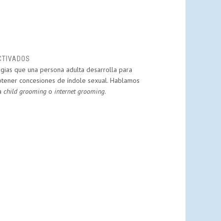
EN
CTIVADOS
gias que una persona adulta desarrolla para
GROOMING,
obtener concesiones de índole sexual. Hablamos
ACOSO
ía
child grooming
A
o
internet grooming
.
MENORES
EN
LA
RED