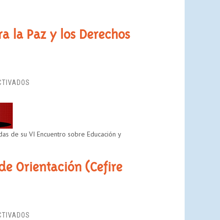
a la Paz y los Derechos
EN
CTIVADOS
ENCUENTRO
“CONVIVENCIA,
EDUCACIÓN
PARA
das de su VI Encuentro sobre Educación y
LA
PAZ
Y
 de Orientación (Cefire
LOS
DERECHOS
HUMANOS”
EN
CTIVADOS