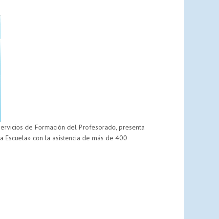
VI
JORNADAS
DE
LOS
SERVICIOS
ESPECIALES
DE
ORIENTACIÓN
(CEFIRE
VALENCIA)
Servicios de Formación del Profesorado, presenta
a Escuela» con la asistencia de más de 400