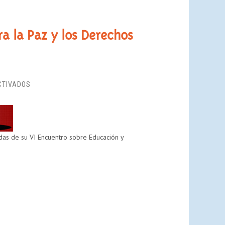
a la Paz y los Derechos
EN
CTIVADOS
ENCUENTRO
“CONVIVENCIA,
EDUCACIÓN
PARA
das de su VI Encuentro sobre Educación y
LA
PAZ
Y
LOS
DERECHOS
HUMANOS”