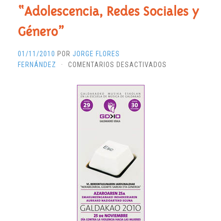
SEGURO
“Adolescencia, Redes Sociales y
DE
INTERNET
Género”
01/11/2010
POR
JORGE FLORES
EN
FERNÁNDEZ
·
COMENTARIOS DESACTIVADOS
VI
JORNADAS
DE
IGUALDAD
“ADOLESCENCIA,
REDES
SOCIALES
Y
GÉNERO”