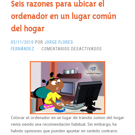
Seis razones para ubicar el
ordenador en un lugar común
del hogar
05/11/2010
POR
JORGE FLORES
EN
FERNÁNDEZ
·
COMENTARIOS DESACTIVADOS
SEIS
RAZONES
PARA
UBICAR
EL
ORDENADOR
EN
UN
LUGAR
COMÚN
Colocar el ordenador en un lugar de tránsito común del hogar
DEL
venía siendo una recomendación habitual. Sin embargo, ha
HOGAR
habido opiniones que pueden apuntar en sentido contrario.