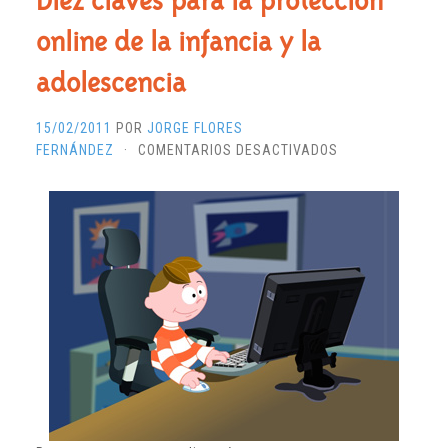
Diez claves para la protección
online de la infancia y la
adolescencia
15/02/2011
POR
JORGE FLORES
EN
FERNÁNDEZ
·
COMENTARIOS DESACTIVADOS
DIEZ
CLAVES
PARA
LA
PROTECCIÓN
ONLINE
DE
LA
INFANCIA
Y
LA
ADOLESCENCIA