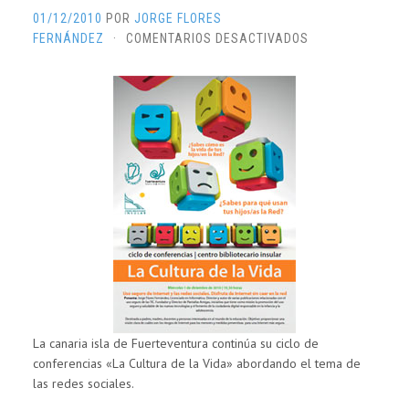
01/12/2010
POR
JORGE FLORES
EN
FERNÁNDEZ
·
COMENTARIOS DESACTIVADOS
LA
CULTURA
DE
LA
VIDA
“USO
SEGURO
DE
INTERNET
Y
LAS
REDES
SOCIALES”
La canaria isla de Fuerteventura continúa su ciclo de
conferencias «La Cultura de la Vida» abordando el tema de
las redes sociales.