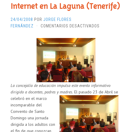
Internet en La Laguna (Tenerife)
24/04/2008
POR
JORGE FLORES
EN
FERNÁNDEZ
·
COMENTARIOS DESACTIVADOS
JORNADA
SOBRE
EL
USO
SEGURO
DE
INTERNET
EN
LA
La concejalía de educación impulsa este evento informativo
LAGUNA
dirigido a docentes, padres y madres.
El pasado 23 de Abril se
(TENERIFE)
celebró en el marco
incomparable del
Convento de Santo
Domingo una jornada
dirigida a los adultos con
el fin de que conozcan