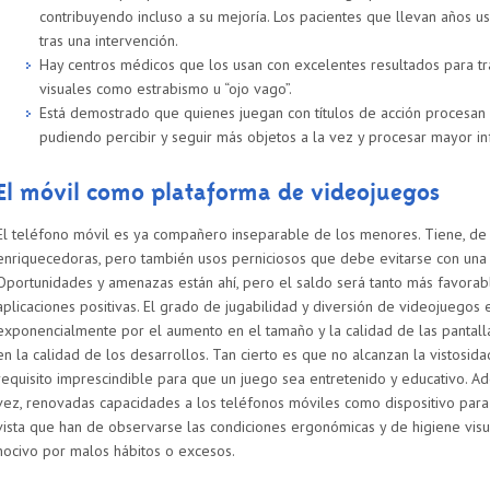
contribuyendo incluso a su mejoría. Los pacientes que llevan años
tras una intervención.
Hay centros médicos que los usan con excelentes resultados para tr
visuales como estrabismo u “ojo vago”.
Está demostrado que quienes juegan con títulos de acción procesan m
pudiendo percibir y seguir más objetos a la vez y procesar mayor in
El móvil como plataforma de videojuegos
El teléfono móvil es ya compañero inseparable de los menores. Tiene, de 
enriquecedoras, pero también usos perniciosos que debe evitarse con una 
Oportunidades y amenazas están ahí, pero el saldo será tanto más favorab
aplicaciones positivas. El grado de jugabilidad y diversión de videojuegos
exponencialmente por el aumento en el tamaño y la calidad de las pantalla
en la calidad de los desarrollos. Tan cierto es que no alcanzan la vistosi
requisito imprescindible para que un juego sea entretenido y educativo. Ade
vez, renovadas capacidades a los teléfonos móviles como dispositivo para 
vista que han de observarse las condiciones ergonómicas y de higiene vis
nocivo por malos hábitos o excesos.