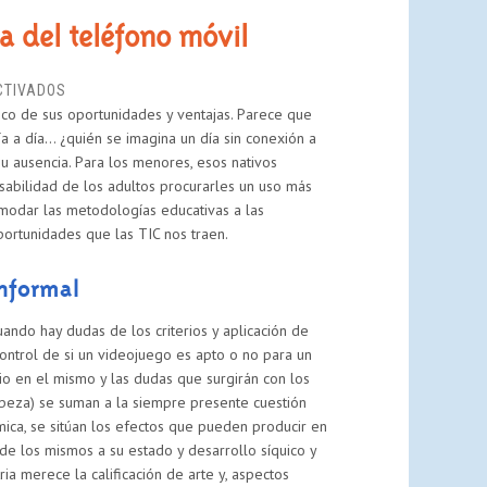
a del teléfono móvil
EN
CTIVADOS
co de sus oportunidades y ventajas. Parece que
VIDEOJUEGOS
a a día… ¿quién se imagina un día sin conexión a
Y
su ausencia. Para los menores, esos nativos
APRENDIZAJE
nsabilidad de los adultos procurarles un uso más
CON
omodar las metodologías educativas a las
LA
oportunidades que las TIC nos traen.
AYUDA
DEL
TELÉFONO
informal
MÓVIL
ando hay dudas de los criterios y aplicación de
control de si un videojuego es apto o no para un
io en el mismo y las dudas que surgirán con los
cabeza) se suman a la siempre presente cuestión
mica, se sitúan los efectos que pueden producir en
e los mismos a su estado y desarrollo síquico y
ia merece la calificación de arte y, aspectos