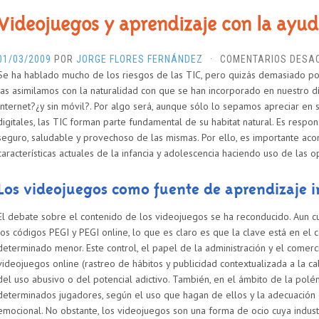
Videojuegos y aprendizaje con la ayud
01/03/2009
POR
JORGE FLORES FERNÁNDEZ
·
COMENTARIOS DESA
Se ha hablado mucho de los riesgos de las TIC, pero quizás demasiado po
las asimilamos con la naturalidad con que se han incorporado en nuestro dí
Internet?¿y sin móvil?. Por algo será, aunque sólo lo sepamos apreciar en 
digitales, las TIC forman parte fundamental de su habitat natural. Es respo
seguro, saludable y provechoso de las mismas. Por ello, es importante ac
características actuales de la infancia y adolescencia haciendo uso de las 
Los videojuegos como fuente de aprendizaje 
El debate sobre el contenido de los videojuegos se ha reconducido. Aun cu
los códigos PEGI y PEGI online, lo que es claro es que la clave está en el 
determinado menor. Este control, el papel de la administración y el comerc
videojuegos online (rastreo de hábitos y publicidad contextualizada a la 
del uso abusivo o del potencial adictivo. También, en el ámbito de la polé
determinados jugadores, según el uso que hagan de ellos y la adecuación d
emocional. No obstante, los videojuegos son una forma de ocio cuya industr